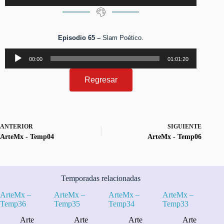
audio
Episodio 65 –
Slam Poético.
Reproductor
00:00
01:01:20
de
audio
Regresar
ANTERIOR
SIGUIENTE
ArteMx - Temp04
ArteMx - Temp06
Temporadas relacionadas
ArteMx –
ArteMx –
ArteMx –
ArteMx –
Temp36
Temp35
Temp34
Temp33
Arte
Arte
Arte
Arte