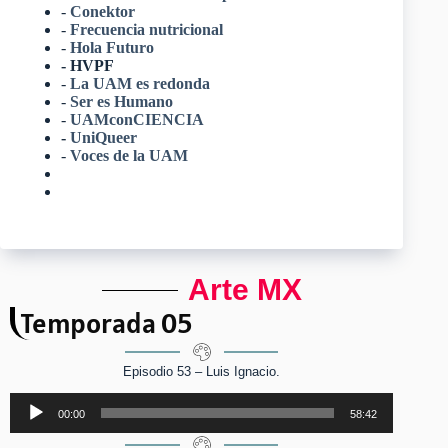
-
Conektor
-
Frecuencia nutricional
-
Hola Futuro
- HVPF
-
La UAM es redonda
-
Ser es Humano
-
UAMconCIENCIA
-
UniQueer
-
Voces de la UAM
Arte MX
Temporada 05
Episodio 53 – Luis Ignacio.
Reproductor
00:00
58:42
de
audio