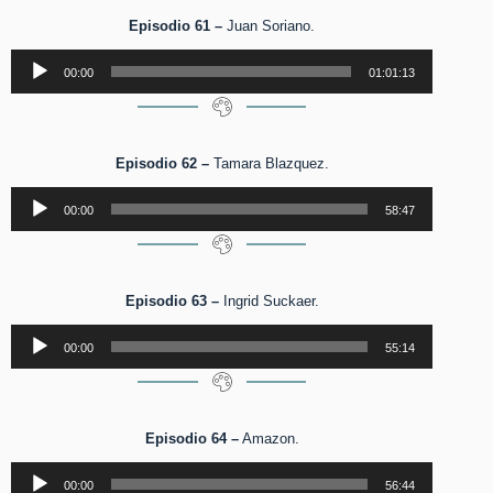
Episodio 61 –
Juan Soriano.
Reproductor
00:00
01:01:13
de
audio
Episodio 62 –
Tamara Blazquez.
Reproductor
00:00
58:47
de
audio
Episodio 63 –
Ingrid Suckaer.
Reproductor
00:00
55:14
de
audio
Episodio 64 –
Amazon.
Reproductor
00:00
56:44
de