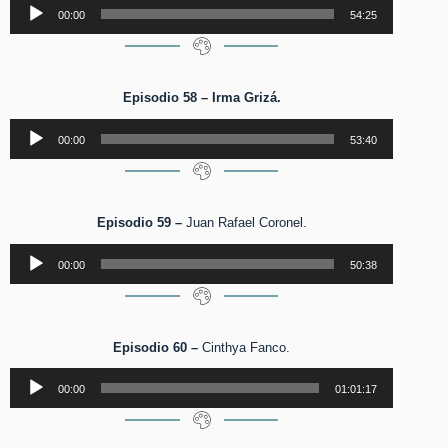
Reproductor
00:00
54:25
de
audio
Episodio 58 – Irma Grizá.
Reproductor
00:00
53:40
de
audio
Episodio 59 –
Juan Rafael Coronel.
Reproductor
00:00
50:38
de
audio
Episodio 60 –
Cinthya Fanco.
Reproductor
00:00
01:01:17
de
audio