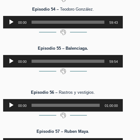
Episodio 54 –
Teodoro González.
Reproductor
00:00
59:43
de
audio
Episodio 55 –
Balenciaga.
Reproductor
00:00
59:54
de
audio
Episodio 56 –
Rastros y vestigios.
Reproductor
00:00
01:00:00
de
audio
Episodio 57 – Ruben Maya
.