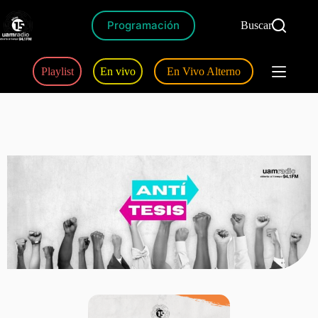
Programación
Buscar
Playlist
En vivo
En Vivo Alterno