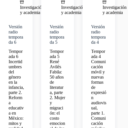
Investigación
Investigación
Investigación
y academia
y academia
y academia
Versión
Versión
Versión
radio
radio
radio
tempora
tempora
tempora
da 6
da 5
da 4
Tempor
Tempor
Tempor
ada 6
ada 5
ada 4
Incertid
René
Comuni
umbres
Avilés
cación
del
Fabila:
móvil y
género
50 años
nuevas
en la
de
formas
infancia,
literatur
de
parte 2.
a, parte
expresió
Reform
2. Mujer
n
a
y
audiovis
educativ
migraci
ual,
a en
ón: el
parte 1.
México:
costo
Comuni
mitos y
emocion
cación