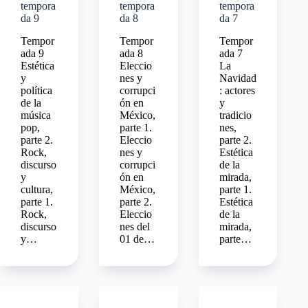
tempora
tempora
tempora
da 9
da 8
da 7
Tempor
Tempor
Tempor
ada 9
ada 8
ada 7
Estética
Eleccio
La
y
nes y
Navidad
política
corrupci
: actores
de la
ón en
y
música
México,
tradicio
pop,
parte 1.
nes,
parte 2.
Eleccio
parte 2.
Rock,
nes y
Estética
discurso
corrupci
de la
y
ón en
mirada,
cultura,
México,
parte 1.
parte 1.
parte 2.
Estética
Rock,
Eleccio
de la
discurso
nes del
mirada,
y…
01 de…
parte…