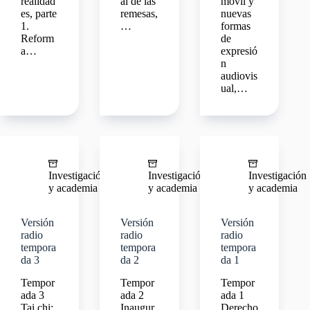
realidad
al de las
móvil y
es, parte
remesas,
nuevas
1.
…
formas
Reform
de
a…
expresió
n
audiovis
ual,…
Investigación
Investigación
Investigación
y academia
y academia
y academia
Versión
Versión
Versión
radio
radio
radio
tempora
tempora
tempora
da 3
da 2
da 1
Tempor
Tempor
Tempor
ada 3
ada 2
ada 1
Tai chi:
Inaugur
Derecho