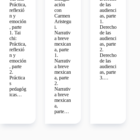
Práctica,
ación
de las
reflexió
con
audienci
n y
Carmen
as, parte
emoción
Aristegu
1.
, parte
i.
Derecho
1. Tai
Narrativ
de las
chi:
a breve
audienci
Práctica,
mexican
as, parte
reflexió
a, parte
2.
n y
1.
Derecho
emoción
Narrativ
de las
, parte
a breve
audienci
2.
mexican
as, parte
Práctica
a, parte
3.…
s
2.
pedagóg
Narrativ
icas…
a breve
mexican
a,
parte…