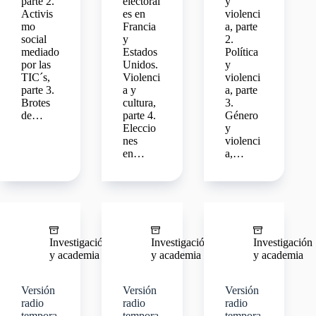
parte 2.
electoral
y
Activis
es en
violenci
mo
Francia
a, parte
social
y
2.
mediado
Estados
Política
por las
Unidos.
y
TIC´s,
Violenci
violenci
parte 3.
a y
a, parte
Brotes
cultura,
3.
de…
parte 4.
Género
Eleccio
y
nes
violenci
en…
a,…
Investigación
Investigación
Investigación
y academia
y academia
y academia
Versión
Versión
Versión
radio
radio
radio
tempora
tempora
tempora