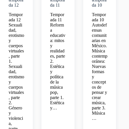
da 12
da 11
da 10
Tempor
Tempor
Tempor
ada 12
ada 11
ada 10
Sexuali
Reform
Autodef
dad,
a
ensas
erotismo
educativ
comunit
y
a: mitos
arias en
cuerpos
y
México.
virtuales
realidad
Música
, parte
es, parte
contemp
1.
2.
oránea:
Sexuali
Estética
Nuevas
dad,
y
formas
erotismo
política
y
y
de la
concept
cuerpos
música
os de
virtuales
pop,
pensar y
, parte
parte 1.
crear
2.
Estética
música,
Género
y…
parte 3.
y
Música
violenci
…
a,
parte…